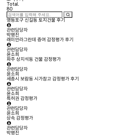
Total.
80
영등포구 신길동 토지건물 후기
관련담당자
박명진
래미안라그란데 증여 감정평가 후기
관련담당자
윤소희
파주 상지석동 건물 감정평가
관련담당자
윤소희
세종시 보람동 시가참고 감정평가 후기
관련담당자
윤소희
특허권 감정평가
관련담당자
윤소희
상속 감정평가
관련담당자
박명진