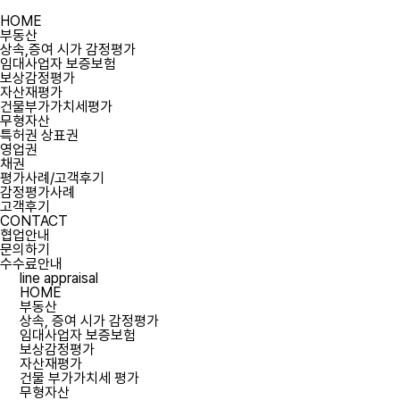
HOME
부동산
상속,증여 시가 감정평가
임대사업자 보증보험
보상감정평가
자산재평가
건물부가가치세평가
무형자산
특허권 상표권
영업권
채권
평가사례/고객후기
감정평가사례
고객후기
CONTACT
협업안내
문의하기
수수료안내
line appraisal
HOME
부동산
상속, 증여 시가 감정평가
임대사업자 보증보험
보상감정평가
자산재평가
건물 부가가치세 평가
무형자산